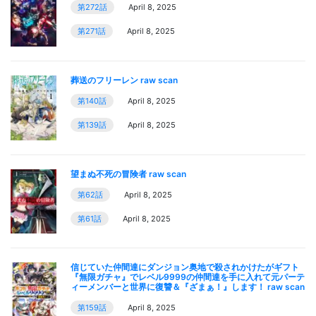
第272話
April 8, 2025
第271話
April 8, 2025
葬送のフリーレン raw scan
第140話
April 8, 2025
第139話
April 8, 2025
望まぬ不死の冒険者 raw scan
第62話
April 8, 2025
第61話
April 8, 2025
信じていた仲間達にダンジョン奥地で殺されかけたがギフト
『無限ガチャ』でレベル9999の仲間達を手に入れて元パーテ
ィーメンバーと世界に復讐＆『ざまぁ！』します！ raw scan
第159話
April 8, 2025