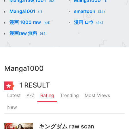
Manga raw 1001
Manga1000
(43)
(1)
Manga1001
smartoon
(1)
(44)
漫画 1000 raw
漫画 ロウ
(44)
(44)
漫画raw 無料
(44)
Manga1000
1 RESULT
Latest
A-Z
Rating
Trending
Most Views
New
キングダム raw scan