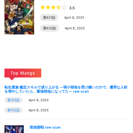
3.5
第831話
April 8, 2025
第830話
April 8, 2025
Top Mangs
転生貴族 鑑定スキルで成り上がる ～弱小領地を受け継いだので、優秀な人材
を増やしていたら、最強領地になってた～ raw scan
第153話
April 8, 2025
第152話
April 8, 2025
呪術廻戦 raw scan