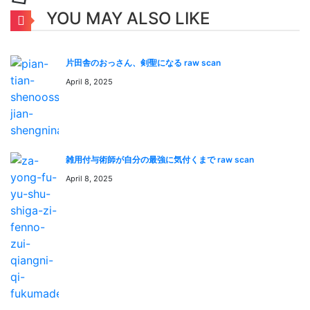
持つユニークスキル【ダンジョン内転移】が覚醒した時、
YOU MAY ALSO LIKE
彼はルールに縛られない特別な存在となる――。圧倒的な
速度で最強に登り詰める、世界最速の成長譚！
片田舎のおっさん、剣聖になる raw scan
April 8, 2025
📖 よくある質問 / FAQ
「世界最速のレベルアップ raw scan」はどこで無料で読
めますか？
雑用付与術師が自分の最強に気付くまで raw scan
「世界最速のレベルアップ raw scan」は
April 8, 2025
mangaraw.spaceで全話無料でオンライン読めます。最新
話も随時更新中です。
「世界最速のレベルアップ raw scan」のジャンルは何で
すか？
このマンガのジャンルは 111raw, Manga raw 1000,
Manga raw 1001 です。日本語のRAW形式で読めます。