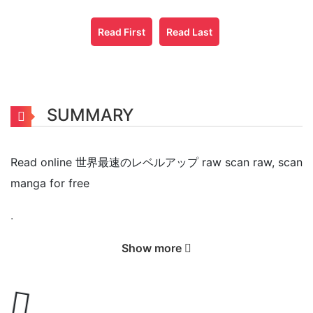
Read First
Read Last
SUMMARY
Read online 世界最速のレベルアップ raw scan raw, scan
manga for free
.
世界最速のレベルアップ raw
Show more
scan overview
世界中にダンジョンが出現して幾年月。冒険者、天音凛が