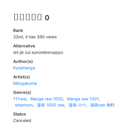
0
Rank
32nd, it has 390 views
Alternative
shi jie zui sunoreberuappu
Author(s)
Kuramanga
Artist(s)
Mangakoma
Genre(s)
111raw
,
Manga raw 1000
,
Manga raw 1001
,
smartoon
,
漫画 1000 raw
,
漫画 ロウ
,
漫画raw 無料
Status
Canceled