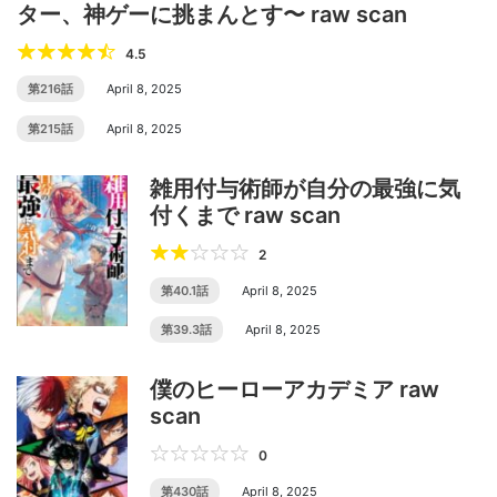
ター、神ゲーに挑まんとす〜 raw scan
4.5
第216話
April 8, 2025
第215話
April 8, 2025
雑用付与術師が自分の最強に気
付くまで raw scan
2
第40.1話
April 8, 2025
第39.3話
April 8, 2025
僕のヒーローアカデミア raw
scan
0
第430話
April 8, 2025