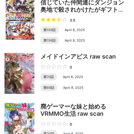
信じていた仲間達にダンジョン
奥地で殺されかけたがギフト
『無限ガチャ』でレベル9999の
3.5
仲間達を手に入れて元パーティ
ーメンバーと世界に復讐＆『ざ
第159話
April 8, 2025
まぁ！』します！ raw scan
第158話
April 8, 2025
メイドインアビス raw scan
0
第70話
April 8, 2025
第69話
April 8, 2025
廃ゲーマーな妹と始める
VRMMO生活 raw scan
0
第30話
April 8, 2025