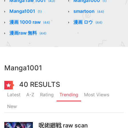
Manga raw 1001
Manga1000
(43)
(1)
Manga1001
smartoon
(1)
(44)
漫画 1000 raw
漫画 ロウ
(44)
(44)
漫画raw 無料
(44)
Manga1001
40 RESULTS
Latest
A-Z
Rating
Trending
Most Views
New
呪術廻戦 raw scan